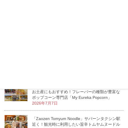
トンロー「Lucca」トイレには絶対行くべき？リゾ
ートムードあふれるお洒落ダイニングカフェ
2026年7月16日
タイのモスバーガーへ行ってみた！日本との価
格・メニューの違いをチェック！
2026年7月13日
エムクオーティエ「KUMOLAB CHEESE」至福の
ふわしゅわがたまらないチーズケーキ専門店
2026年7月11日
お土産にもおすすめ！フレーバーの種類が豊富な
ポップコーン専門店「My Eureka Popcorn」
2026年7月7日
「Zaozen Tomyum Noodle」サパーンタクシン駅
近く！観光時に利用したい旨辛トムヤムヌードル