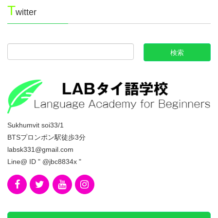
T
witter
Sukhumvit soi33/1
BTSプロンポン駅徒歩3分
labsk331@gmail.com
Line@ ID " @jbc8834x "