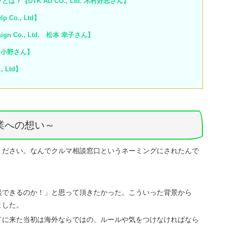
DTK AD CO., Ltd. 木村好志さん】
Co., Ltd】
n Co., Ltd. 松本 幸子さん】
t 小野さん】
 Ltd】
業への想い～
ください。なんでクルマ相談窓口というネーミングにされたんで
談できるのか！」と思って頂きたかった。こういった背景から
ました。
イに来た当初は海外ならではの、ルールや気をつけなければなら