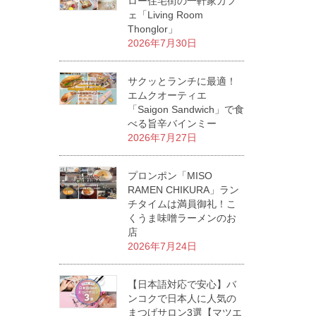
ロー住宅街の一軒家カフ
ェ「Living Room
Thonglor」
2026年7月30日
サクッとランチに最適！
エムクオーティエ
「Saigon Sandwich」で食
べる旨辛バインミー
2026年7月27日
プロンポン「MISO
RAMEN CHIKURA」ラン
チタイムは満員御礼！こ
くうま味噌ラーメンのお
店
2026年7月24日
【日本語対応で安心】バ
ンコクで日本人に人気の
まつげサロン3選【マツエ