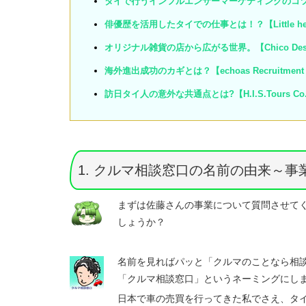
タイで行うインフルエンサーマーケティングのコツとは？【
俳優歴を活用したタイでの仕事とは！？【Little help 
オリジナル雑貨の店から広がる世界。【Chico Desig
海外進出成功のカギとは？【echoas Recruitmen
訪日タイ人の意外な共通点とは?【H.I.S.Tours Co.,
1. クルマ相談窓口の名前の由来～事
まずは佐藤さんの事業について質問させて
しょうか？
名前を見ればパッと「クルマのことなら相
「クルマ相談窓口」というネーミングにし
日本で車の売買を行ってきた私でさえ、タ