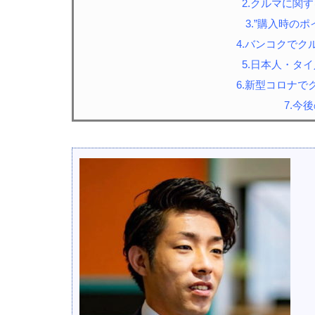
2.クルマに関
3.”購入時のポ
4.バンコクで
5.日本人・タ
6.新型コロナ
7.今