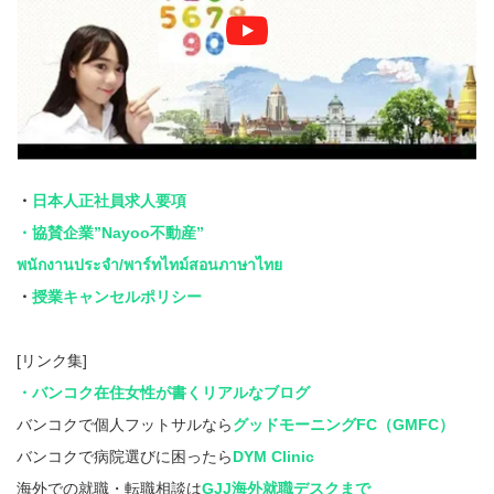
・
日本人正社員求人要項
・協賛企業”Nayoo不動産”
พนักงานประจำ/พาร์ทไทม์สอนภาษาไทย
・
授業キャンセルポリシー
[リンク集]
・バンコク在住女性が書くリアルなブログ
バンコクで個人フットサルなら
グッドモーニングFC（GMFC）
バンコクで病院選びに困ったら
DYM Clinic
海外での就職・転職相談は
GJJ海外就職デスクまで