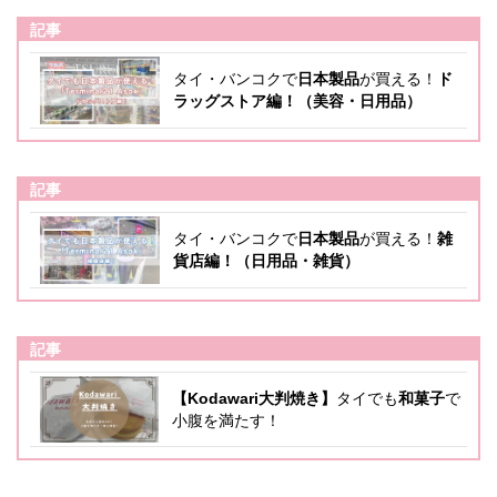
記事
タイ・バンコクで
日本製品
が買える！
ド
ラッグストア編！（美容・日用品）
記事
タイ・バンコクで
日本製品
が買える！
雑
貨店編！（日用品・雑貨）
記事
【Kodawari大判焼き】
タイでも
和菓子
で
小腹を満たす！