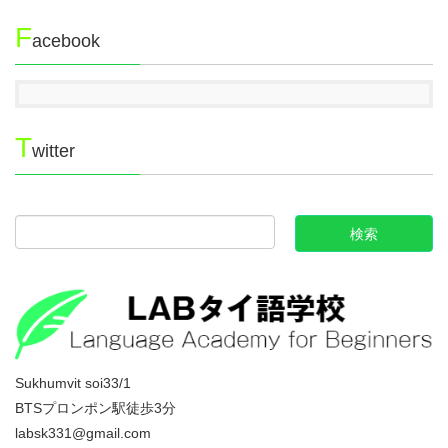
F
acebook
T
witter
Sukhumvit soi33/1
BTSプロンポン駅徒歩3分
labsk331@gmail.com