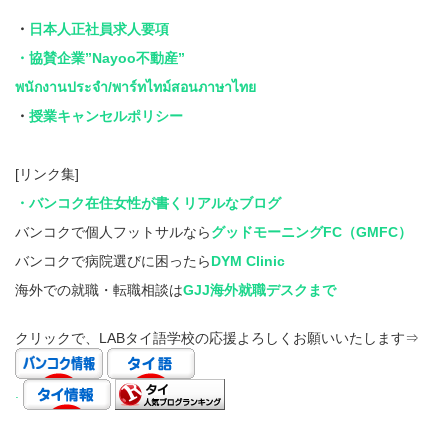
・
日本人正社員求人要項
・協賛企業”Nayoo不動産”
พนักงานประจำ/พาร์ทไทม์สอนภาษาไทย
・
授業キャンセルポリシー
[リンク集]
・バンコク在住女性が書くリアルなブログ
バンコクで個人フットサルなら
グッドモーニングFC（GMFC）
バンコクで病院選びに困ったら
DYM Clinic
海外での就職・転職相談は
GJJ海外就職デスクまで
クリックで、LABタイ語学校の応援よろしくお願いいたします⇒
.