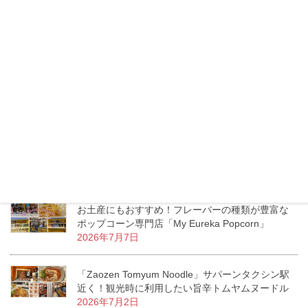
トンロー「Lucca」トイレには絶対行くべき？リゾ
ートムードあふれるお洒落ダイニングカフェ
2026年7月16日
タイのモスバーガーへ行ってみた！日本との価
格・メニューの違いをチェック！
2026年7月13日
エムクオーティエ「KUMOLAB CHEESE」至福の
ふわしゅわがたまらないチーズケーキ専門店
2026年7月11日
お土産にもおすすめ！フレーバーの種類が豊富な
ポップコーン専門店「My Eureka Popcorn」
2026年7月7日
「Zaozen Tomyum Noodle」サパーンタクシン駅
近く！観光時に利用したい旨辛トムヤムヌードル
2026年7月2日