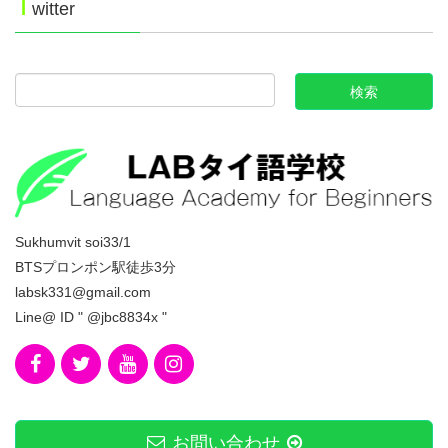
T
witter
Sukhumvit soi33/1
BTSプロンポン駅徒歩3分
labsk331@gmail.com
Line@ ID " @jbc8834x "
お問い合わせ