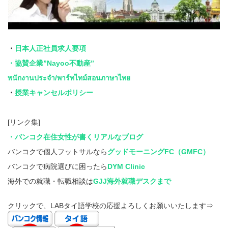
・
日本人正社員求人要項
・協賛企業”Nayoo不動産”
พนักงานประจำ/พาร์ทไทม์สอนภาษาไทย
・
授業キャンセルポリシー
[リンク集]
・バンコク在住女性が書くリアルなブログ
バンコクで個人フットサルなら
グッドモーニングFC（GMFC）
バンコクで病院選びに困ったら
DYM Clinic
海外での就職・転職相談は
GJJ海外就職デスクまで
クリックで、LABタイ語学校の応援よろしくお願いいたします⇒