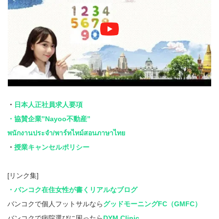
・
日本人正社員求人要項
・協賛企業”Nayoo不動産”
พนักงานประจำ/พาร์ทไทม์สอนภาษาไทย
・
授業キャンセルポリシー
[リンク集]
・バンコク在住女性が書くリアルなブログ
バンコクで個人フットサルなら
グッドモーニングFC（GMFC）
バンコクで病院選びに困ったら
DYM Clinic