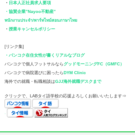
・
日本人正社員求人要項
・協賛企業”Nayoo不動産”
พนักงานประจำ/พาร์ทไทม์สอนภาษาไทย
・
授業キャンセルポリシー
[リンク集]
・バンコク在住女性が書くリアルなブログ
バンコクで個人フットサルなら
グッドモーニングFC（GMFC）
バンコクで病院選びに困ったら
DYM Clinic
海外での就職・転職相談は
GJJ海外就職デスクまで
クリックで、LABタイ語学校の応援よろしくお願いいたします⇒
.