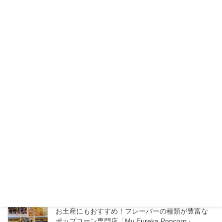
【日本語対応で安心】バンコクで日本人に人気の
まつげサロン3選【マツエク・マツパ】
2026年7月20日
トンロー「Lucca」トイレには絶対行くべき？リゾ
ートムードあふれるお洒落ダイニングカフェ
2026年7月16日
タイのモスバーガーへ行ってみた！日本との価
格・メニューの違いをチェック！
2026年7月13日
エムクオーティエ「KUMOLAB CHEESE」至福の
ふわしゅわがたまらないチーズケーキ専門店
2026年7月11日
お土産にもおすすめ！フレーバーの種類が豊富な
ポップコーン専門店「My Eureka Popcorn」