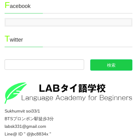
F
acebook
T
witter
Sukhumvit soi33/1
BTSプロンポン駅徒歩3分
labsk331@gmail.com
Line@ ID " @jbc8834x "