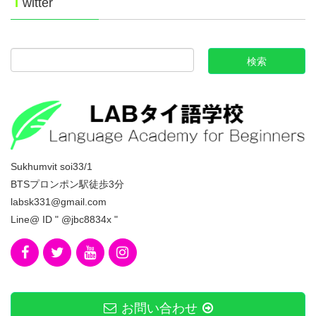
T
witter
Sukhumvit soi33/1
BTSプロンポン駅徒歩3分
labsk331@gmail.com
Line@ ID " @jbc8834x "
お問い合わせ