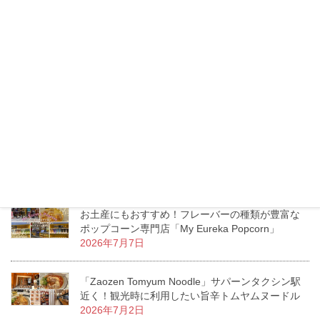
トンロー「Lucca」トイレには絶対行くべき？リゾ
ートムードあふれるお洒落ダイニングカフェ
2026年7月16日
タイのモスバーガーへ行ってみた！日本との価
格・メニューの違いをチェック！
2026年7月13日
エムクオーティエ「KUMOLAB CHEESE」至福の
ふわしゅわがたまらないチーズケーキ専門店
2026年7月11日
お土産にもおすすめ！フレーバーの種類が豊富な
ポップコーン専門店「My Eureka Popcorn」
2026年7月7日
「Zaozen Tomyum Noodle」サパーンタクシン駅
近く！観光時に利用したい旨辛トムヤムヌードル
2026年7月2日