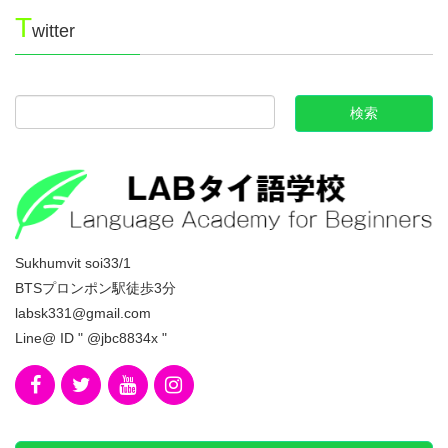
T
witter
Sukhumvit soi33/1
BTSプロンポン駅徒歩3分
labsk331@gmail.com
Line@ ID " @jbc8834x "