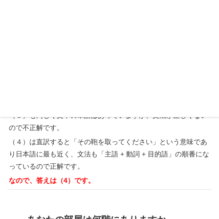
チュアイ クラパオ ナン ハイ イップ バイ ノイ
4．
chûay yìp krapǎw bai nán hây nɔ̀y
チュアイ イップ クラパオ バイ ナン ハイ ノイ
答えと解説
（１）は文法が正しくないので不正解です。
（２）は文中の単語はあっていますが、文法が正しくないので不
正解です。
（３）も同じく文中の単語はあっていますが、文法が正しくない
ので不正解です。
（４）は直訳すると「その鞄を取ってください」という意味であ
り日本語に最も近く、文法も「主語 + 動詞 + 目的語」の順番にな
っているので正解です。
なので、答えは（4
）です。