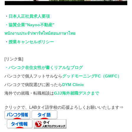
・
日本人正社員求人要項
・協賛企業”Nayoo不動産”
พนักงานประจำ/พาร์ทไทม์สอนภาษาไทย
・
授業キャンセルポリシー
[リンク集]
・バンコク在住女性が書くリアルなブログ
バンコクで個人フットサルなら
グッドモーニングFC（GMFC）
バンコクで病院選びに困ったら
DYM Clinic
海外での就職・転職相談は
GJJ海外就職デスクまで
クリックで、LABタイ語学校の応援よろしくお願いいたします⇒
.