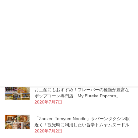
トンロー「Lucca」トイレには絶対行くべき？リゾ
ートムードあふれるお洒落ダイニングカフェ
2026年7月16日
タイのモスバーガーへ行ってみた！日本との価
格・メニューの違いをチェック！
2026年7月13日
エムクオーティエ「KUMOLAB CHEESE」至福の
ふわしゅわがたまらないチーズケーキ専門店
2026年7月11日
お土産にもおすすめ！フレーバーの種類が豊富な
ポップコーン専門店「My Eureka Popcorn」
2026年7月7日
「Zaozen Tomyum Noodle」サパーンタクシン駅
近く！観光時に利用したい旨辛トムヤムヌードル
2026年7月2日