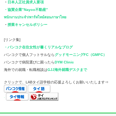
・
日本人正社員求人要項
・協賛企業”Nayoo不動産”
พนักงานประจำ/พาร์ทไทม์สอนภาษาไทย
・
授業キャンセルポリシー
[リンク集]
・バンコク在住女性が書くリアルなブログ
バンコクで個人フットサルなら
グッドモーニングFC（GMFC）
バンコクで病院選びに困ったら
DYM Clinic
海外での就職・転職相談は
GJJ海外就職デスクまで
クリックで、LABタイ語学校の応援よろしくお願いいたします⇒
.