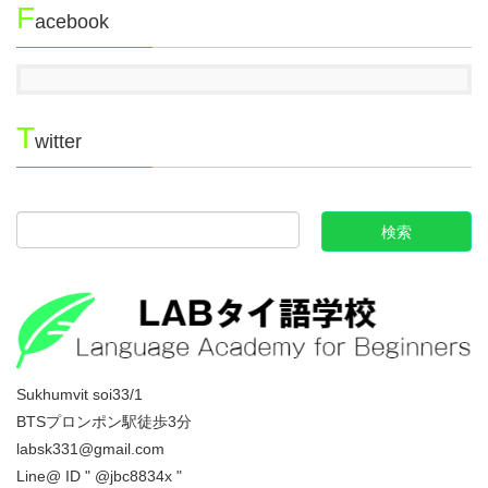
F
acebook
T
witter
Sukhumvit soi33/1
BTSプロンポン駅徒歩3分
labsk331@gmail.com
Line@ ID " @jbc8834x "