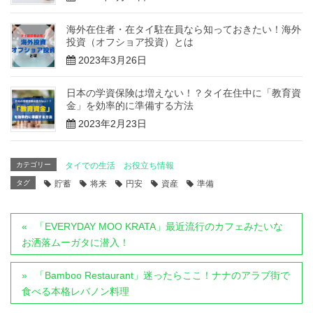
海外在住者・在タイ駐在員なら知っておきたい！海外
投資（オフショア投資）とは
2023年3月26日
日本の学資保険は増えない！？タイ在住中に「教育資
金」を効率的に準備する方法
2023年2月23日
カテゴリー
タイでの生活 お役立ち情報
タグ
貯蓄
将来
円安
資産
準備
「EVERYDAY MOO KRATA」最近流行のカフェみたいな
お洒落ムーガタに潜入！
「Bamboo Restaurant」迷ったらここ！ナナのアラブ街で
食べる本格レバノン料理