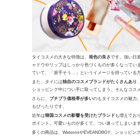
タイコスメの大きな特徴は、
発色の良さ
です。強い日
ャドウやリップはしっかり色づくものが多くなってい
ていて、「派手そう…」というイメージを持っている
また、タイには
独自のコスメブランドがたくさんあり
ショッピング中につい手に取ってしまう、そんなコス
さらに、
プチプラ価格帯が多い
のもタイコスメの魅力
もぴったりです。
近年は
韓国コスメの影響を受けたブランド
も増えてお
ポイント。可愛いものが多くて、つい迷ってしまいま
多くの商品は、WatsonsやEVEANDBOY、ショ