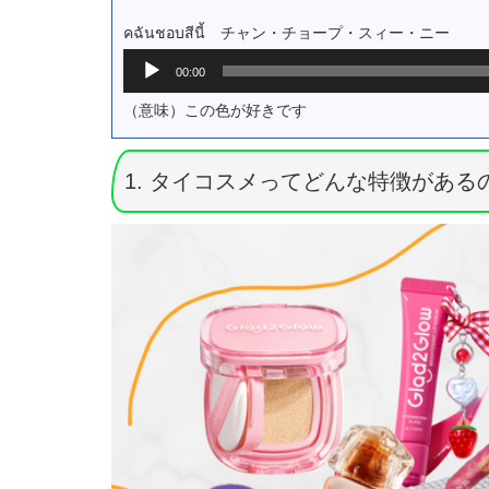
ー
ヤ
คฉันชอบสีนี้ チャン・チョープ・スィー・ニー
ー
音
00:00
声
プ
（意味）この色が好きです
レ
ー
ヤ
1. タイコスメってどんな特徴がある
ー