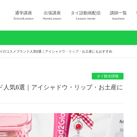
通学講座
出張講座
タイ語動画配信
講師一覧
SchoolLesson
HomeLesson
Lesson movie
teachers
】タイのコスメブランド人気6選｜アイシャドウ・リップ・お土産にもおすすめ
タイ観光情報
ンド人気6選｜アイシャドウ・リップ・お土産に