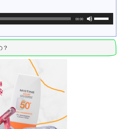
ム
調
節
ボ
に
00:00
リ
は
ュ
上
ー
下
ム
矢
調
の？
印
節
キ
に
ー
は
を
上
使
下
っ
矢
て
印
く
キ
だ
ー
さ
を
い。
使
っ
て
く