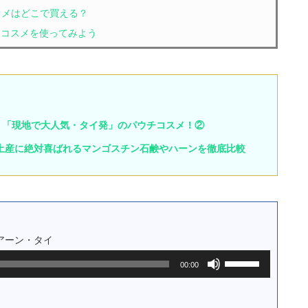
コスメはどこで買える？
イコスメを使ってみよう
う？「現地で大人気・タイ発」のパウチコスメ！②
土産に絶対喜ばれるマンゴスチン石鹸やハーンを徹底比較
サムアーン・タイ
ボ
00:00
リ
ュ
ー