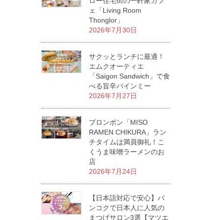
ロー住宅街の一軒家カフ
ェ「Living Room
Thonglor」
2026年7月30日
サクッとランチに最適！
エムクオーティエ
「Saigon Sandwich」で食
べる旨辛バインミー
2026年7月27日
プロンポン「MISO
RAMEN CHIKURA」ラン
チタイムは満員御礼！こ
くうま味噌ラーメンのお
店
2026年7月24日
【日本語対応で安心】バ
ンコクで日本人に人気の
まつげサロン3選【マツエ