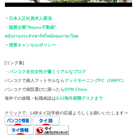
・
日本人正社員求人要項
・協賛企業”Nayoo不動産”
พนักงานประจำ/พาร์ทไทม์สอนภาษาไทย
・
授業キャンセルポリシー
[リンク集]
・バンコク在住女性が書くリアルなブログ
バンコクで個人フットサルなら
グッドモーニングFC（GMFC）
バンコクで病院選びに困ったら
DYM Clinic
海外での就職・転職相談は
GJJ海外就職デスクまで
クリックで、LABタイ語学校の応援よろしくお願いいたします⇒
.