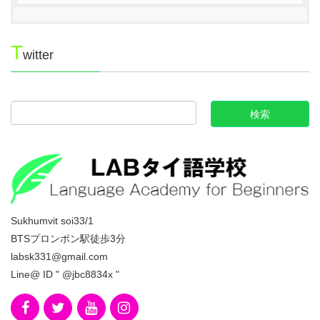
T
witter
Sukhumvit soi33/1
BTSプロンポン駅徒歩3分
labsk331@gmail.com
Line@ ID " @jbc8834x "