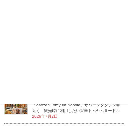
ートムードあふれるお洒落ダイニングカフェ
2026年7月16日
タイのモスバーガーへ行ってみた！日本との価
格・メニューの違いをチェック！
2026年7月13日
エムクオーティエ「KUMOLAB CHEESE」至福の
ふわしゅわがたまらないチーズケーキ専門店
2026年7月11日
お土産にもおすすめ！フレーバーの種類が豊富な
ポップコーン専門店「My Eureka Popcorn」
2026年7月7日
「Zaozen Tomyum Noodle」サパーンタクシン駅
近く！観光時に利用したい旨辛トムヤムヌードル
2026年7月2日