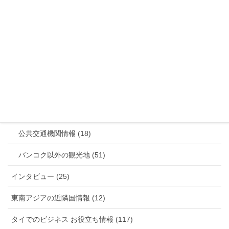
投資の話、体験記メモ、過信厳禁、参考情報のみ！ (20)
タイ観光情報 (441)
旅行者必見のタイ事情 (133)
定番スポット (38)
市場や屋台など飲食店情報 (76)
バンコクのローカルスポット (131)
公共交通機関情報 (18)
バンコク以外の観光地 (51)
インタビュー (25)
東南アジアの近隣国情報 (12)
タイでのビジネス お役立ち情報 (117)