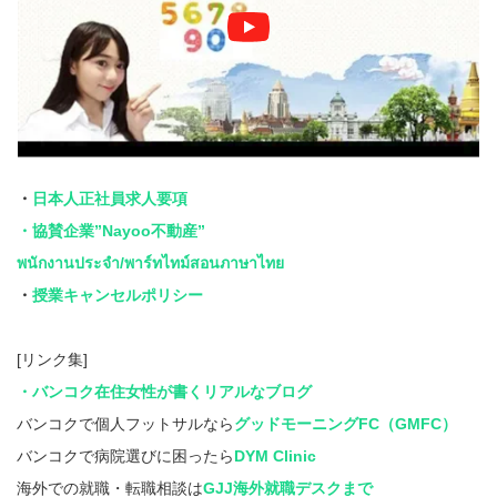
・
日本人正社員求人要項
・協賛企業”Nayoo不動産”
พนักงานประจำ/พาร์ทไทม์สอนภาษาไทย
・
授業キャンセルポリシー
[リンク集]
・バンコク在住女性が書くリアルなブログ
バンコクで個人フットサルなら
グッドモーニングFC（GMFC）
バンコクで病院選びに困ったら
DYM Clinic
海外での就職・転職相談は
GJJ海外就職デスクまで