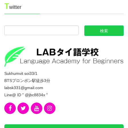
T
witter
Sukhumvit soi33/1
BTSプロンポン駅徒歩3分
labsk331@gmail.com
Line@ ID " @jbc8834x "