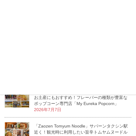
トンロー「Lucca」トイレには絶対行くべき？リゾ
ートムードあふれるお洒落ダイニングカフェ
2026年7月16日
タイのモスバーガーへ行ってみた！日本との価
格・メニューの違いをチェック！
2026年7月13日
エムクオーティエ「KUMOLAB CHEESE」至福の
ふわしゅわがたまらないチーズケーキ専門店
2026年7月11日
お土産にもおすすめ！フレーバーの種類が豊富な
ポップコーン専門店「My Eureka Popcorn」
2026年7月7日
「Zaozen Tomyum Noodle」サパーンタクシン駅
近く！観光時に利用したい旨辛トムヤムヌードル