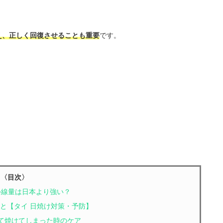
え、正しく回復させることも重要
です。
〈目次〉
紫外線量は日本より強い？
こと【タイ 日焼け対策・予防】
びて焼けてしまった時のケア