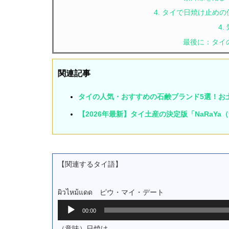
4. タイで日焼け止め
4
最後に：タイ
関連記事
タイの人気・おすすめの石鹸ブランド5選！お
【2026年最新】タイ土産の決定版「NaRaY
【関連するタイ語】
ผิวไหม้แดด ピウ・マイ・デート
音
00:00
声
プ
（意味）日焼け