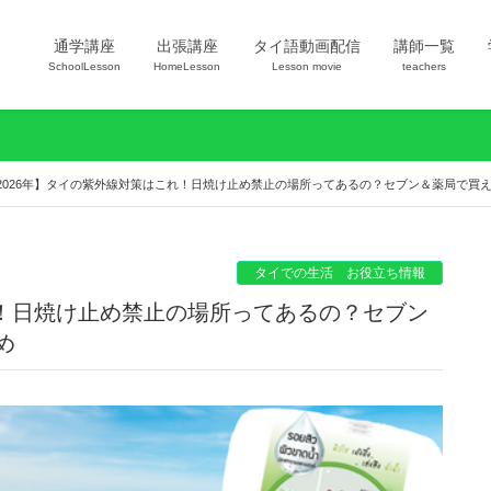
通学講座
出張講座
タイ語動画配信
講師一覧
SchoolLesson
HomeLesson
Lesson movie
teachers
2026年】タイの紫外線対策はこれ！日焼け止め禁止の場所ってあるの？セブン＆薬局で買
タイでの生活 お役立ち情報
れ！日焼け止め禁止の場所ってあるの？セブン
め