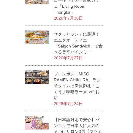
ロー住宅街の一軒家カフ
ェ「Living Room
Thonglor」
2026年7月30日
サクッとランチに最適！
エムクオーティエ
「Saigon Sandwich」で食
べる旨辛バインミー
2026年7月27日
プロンポン「MISO
RAMEN CHIKURA」ラン
チタイムは満員御礼！こ
くうま味噌ラーメンのお
店
2026年7月24日
【日本語対応で安心】バ
ンコクで日本人に人気の
まつげサロン3選【マツエ