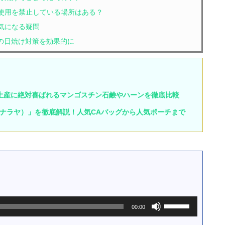
の使用を禁止している場所はある？
. 気になる疑問
の日焼け対策を効果的に
土産に絶対喜ばれるマンゴスチン石鹸やハーンを徹底比較
a（ナラヤ）」を徹底解説！人気CAバッグから人気ポーチまで
ボ
00:00
リ
ュ