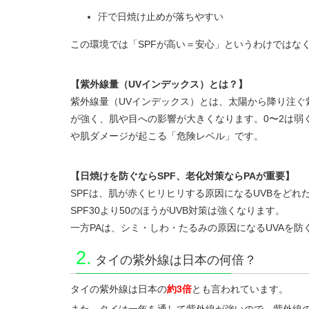
汗で日焼け止めが落ちやすい
この環境では「SPFが高い＝安心」というわけではな
【紫外線量（UVインデックス）とは？】
紫外線量（UVインデックス）とは、太陽から降り注ぐ
が強く、肌や目への影響が大きくなります。0〜2は弱
や肌ダメージが起こる「危険レベル」です。
【日焼けを防ぐならSPF、老化対策ならPAが重要】
SPFは、肌が赤くヒリヒリする原因になるUVBをど
SPF30より50のほうがUVB対策は強くなります。
一方PAは、シミ・しわ・たるみの原因になるUVAを
2.
タイの紫外線は日本の何倍？
タイの紫外線は日本の
約3倍
とも言われています。