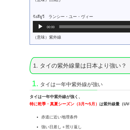
レ
ー
ヤ
รังสียูวี ランシー・ユー・ヴィー
ー
音
00:00
声
プ
（意味）紫外線
レ
ー
ヤ
ー
1. タイの紫外線量は日本より強い？
1.
タイは一年中紫外線が強い
タイは一年中紫外線が強く、
特に乾季・真夏シーズン（3月〜5月）
は紫外線量（U
赤道に近い地理条件
強い日差し＋照り返し