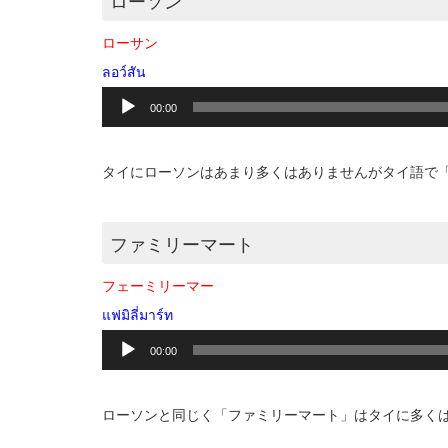
ローソン
ローサン
ลอว์สัน
音
00:00
声
プ
レ
タイにローソンはあまり多くはありませんがタイ語で
ー
ヤ
ー
ファミリーマート
フェーミリーマー
แฟมิลี่มาร์ท
音
00:00
声
プ
レ
ローソンと同じく「ファミリーマート」はタイに多く
ー
ヤ