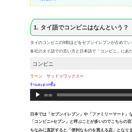
1. タイ語でコンビニはなんという？
タイのコンビニの9割ほどをセブンイレブンが占めて
各社のタイ語での言い方と日本語で「コンビニ」にあ
コンビニ
ラーン サッドゥワックスー
ร้านสะดวกซื้อ
音
00:00
声
プ
レ
日本では「セブンイレブン」や「ファミリーマート」
ー
ヤ
「コンビニ=セブン」と呼ぶことが多いのでこちらの言
ー
ちなみに直訳すると「便利なものを買える店」となり