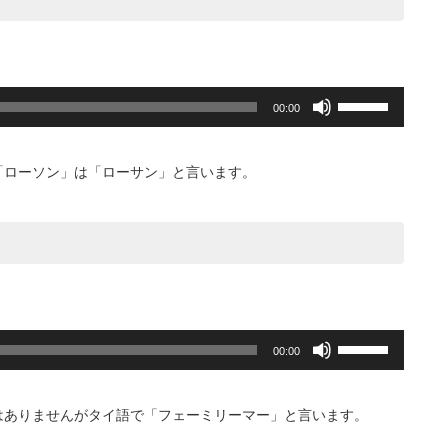
矢
印
キ
ー
ボ
を
00:00
リ
使
ュ
っ
ー
て
「ローソン」は「ローサン」と言います。
ム
く
調
だ
節
さ
に
い。
は
上
下
矢
印
ボ
00:00
キ
リ
ー
ュ
を
ー
はありませんがタイ語で「フェーミリーマー」と言います。
使
ム
っ
調