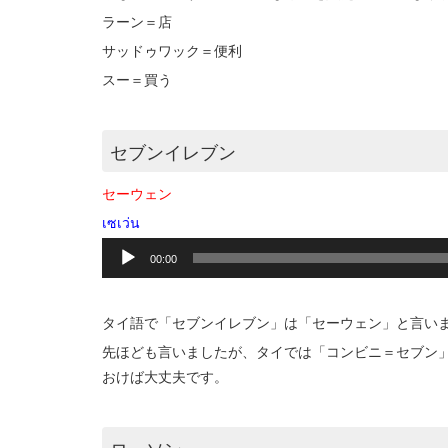
ラーン＝店
サッドゥワック＝便利
スー＝買う
セブンイレブン
セーウェン
เซเว่น
音
00:00
声
プ
レ
タイ語で「セブンイレブン」は「セーウェン」と言い
ー
ヤ
先ほども言いましたが、タイでは「コンビニ＝セブン
ー
おけば大丈夫です。