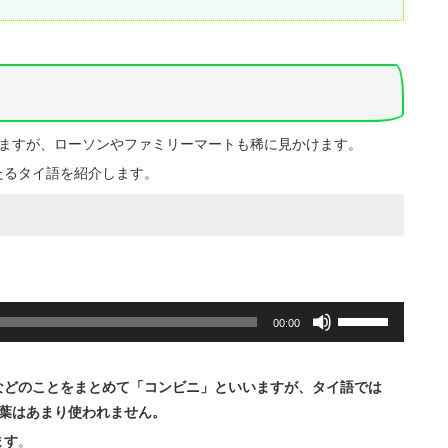
いますが、ローソンやファミリーマートも稀に見かけます。
たるタイ語を紹介します。
ボ
00:00
リ
ュ
ー
などのことをまとめて「コンビニ」といいますが、タイ語では
ム
調
葉はあまり使われません。
節
ます
。