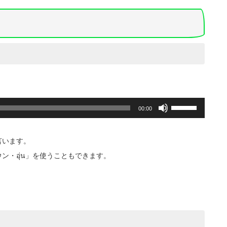
て
節
く
に
だ
は
さ
上
い。
下
矢
印
キ
ー
を
ボ
使
00:00
リ
っ
ュ
て
ー
く
言います。
ム
だ
調
・อุ่น」を使うこともできます。
さ
節
い。
に
は
上
下
矢
印