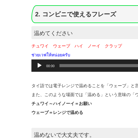
ー
2. コンビニで使えるフレーズ
温めてください
チュワイ ウェーブ ハイ ノーイ クラップ
ช่วยเวฟให้หน่อยครับ
音
00:00
声
プ
レ
タイ語では電子レンジで温めることを「ウェーブ」と
ー
ヤ
また、このような場面では「温める」という意味の「ウン
ー
チュワイ～ハイノーイ＝お願い
ウェーブ＝レンジで温める
温めないで大丈夫です。