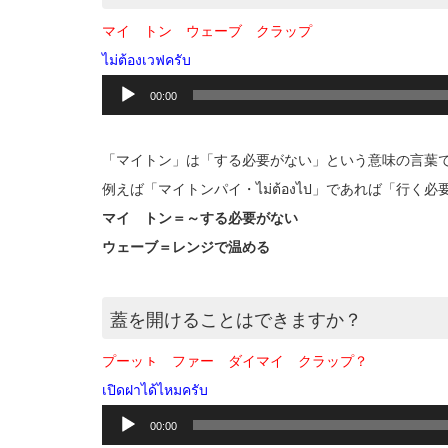
マイ トン ウェーブ クラップ
ไม่ต้องเวฟครับ
音
00:00
声
プ
レ
「マイトン」は「する必要がない」という意味の言葉
ー
ヤ
例えば「マイトンパイ・ไม่ต้องไป」であれば「行く
ー
マイ トン＝～する必要がない
ウェーブ＝レンジで温める
蓋を開けることはできますか？
プーッㇳ ファー ダイマイ クラップ？
เปิดฝาได้ไหมครับ
音
00:00
声