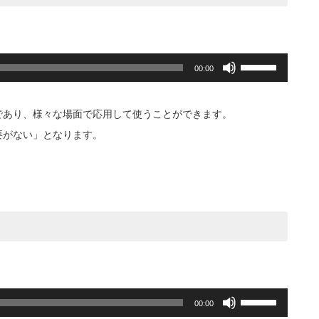
キ
ー
を
使
ボ
っ
00:00
リ
て
ュ
く
ー
だ
であり、様々な場面で応用して使うことができます。
ム
さ
調
必要がない」となります。
い。
節
に
は
上
下
矢
印
キ
ー
を
使
ボ
っ
00:00
リ
て