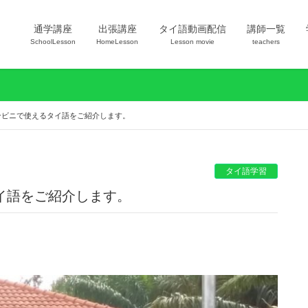
通学講座
出張講座
タイ語動画配信
講師一覧
SchoolLesson
HomeLesson
Lesson movie
teachers
ンビニで使えるタイ語をご紹介します。
タイ語学習
イ語をご紹介します。