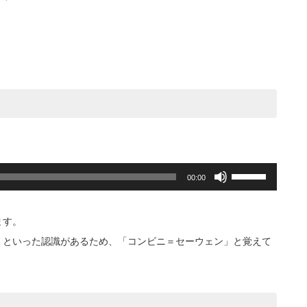
に
は
上
下
矢
印
キ
ー
を
使
っ
て
く
ボ
00:00
だ
リ
さ
ュ
い。
ー
ます。
ム
調
」といった認識があるため、「コンビニ＝セーウェン」と覚えて
節
に
は
上
下