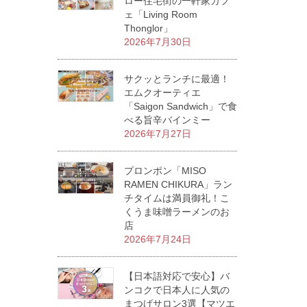
ロー住宅街の一軒家カフ
ェ「Living Room
Thonglor」
2026年7月30日
サクッとランチに最適！
エムクオーティエ
「Saigon Sandwich」で食
べる旨辛バインミー
2026年7月27日
プロンポン「MISO
RAMEN CHIKURA」ラン
チタイムは満員御礼！こ
くうま味噌ラーメンのお
店
2026年7月24日
【日本語対応で安心】バ
ンコクで日本人に人気の
まつげサロン3選【マツエ