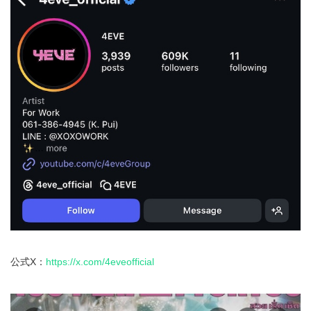
公式X：
https://x.com/4eveofficial