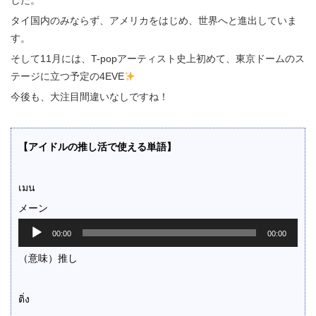
した。
タイ国内のみならず、アメリカをはじめ、世界へと進出していま
す。
そして11月には、T-popアーティスト史上初めて、東京ドームのス
テージに立つ予定の4EVE
今後も、大注目間違いなしですね！
【アイドルの推し活で使える単語】
เมน
メーン
音
00:00
00:00
声
プ
（意味）推し
レ
ー
ヤ
ติ่ง
ー