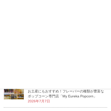
まつげサロン3選【マツエク・マツパ】
2026年7月20日
トンロー「Lucca」トイレには絶対行くべき？リゾ
ートムードあふれるお洒落ダイニングカフェ
2026年7月16日
タイのモスバーガーへ行ってみた！日本との価
格・メニューの違いをチェック！
2026年7月13日
エムクオーティエ「KUMOLAB CHEESE」至福の
ふわしゅわがたまらないチーズケーキ専門店
2026年7月11日
お土産にもおすすめ！フレーバーの種類が豊富な
ポップコーン専門店「My Eureka Popcorn」
2026年7月7日