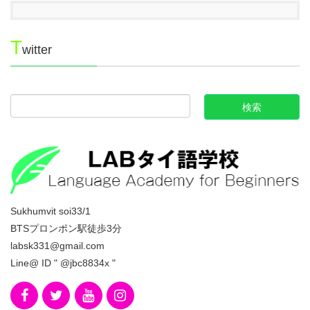
T
witter
Sukhumvit soi33/1
BTSプロンポン駅徒歩3分
labsk331@gmail.com
Line@ ID " @jbc8834x "