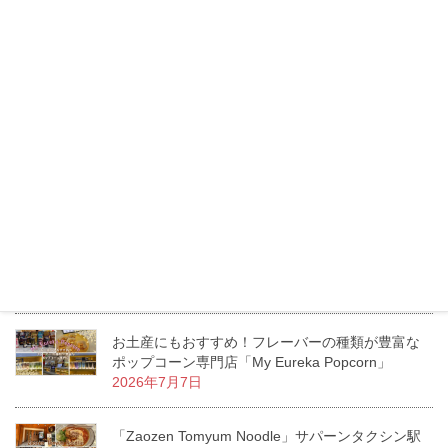
2026年7月20日
トンロー「Lucca」トイレには絶対行くべき？リゾ
ートムードあふれるお洒落ダイニングカフェ
2026年7月16日
タイのモスバーガーへ行ってみた！日本との価
格・メニューの違いをチェック！
2026年7月13日
エムクオーティエ「KUMOLAB CHEESE」至福の
ふわしゅわがたまらないチーズケーキ専門店
2026年7月11日
お土産にもおすすめ！フレーバーの種類が豊富な
ポップコーン専門店「My Eureka Popcorn」
2026年7月7日
「Zaozen Tomyum Noodle」サパーンタクシン駅