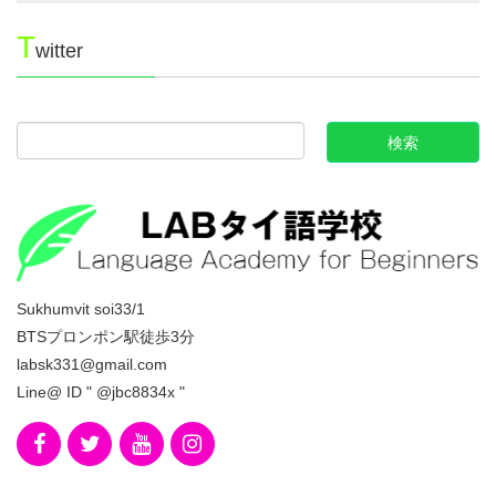
T
witter
Sukhumvit soi33/1
BTSプロンポン駅徒歩3分
labsk331@gmail.com
Line@ ID " @jbc8834x "