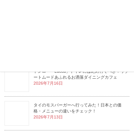
プロンポン「MISO RAMEN CHIKURA」ランチタ
イムは満員御礼！こくうま味噌ラーメンのお店
2026年7月24日
【日本語対応で安心】バンコクで日本人に人気の
まつげサロン3選【マツエク・マツパ】
2026年7月20日
トンロー「Lucca」トイレには絶対行くべき？リゾ
ートムードあふれるお洒落ダイニングカフェ
2026年7月16日
タイのモスバーガーへ行ってみた！日本との価
格・メニューの違いをチェック！
2026年7月13日