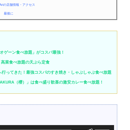
to Ariの店舗情報・アクセス
最後に
オゲーン食べ放題」がコスパ最強！
・高菜食べ放題の天ぷら定食
old」へ行ってきた！最強コスパのすき焼き・しゃぶしゃぶ食べ放題
p SAKURA（櫻）」は食べ盛り歓喜の激安カレー食べ放題！
ボ