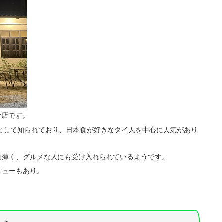
を
使
っ
て
く
だ
さ
い。
のお店です。
として知られており、日本食が好きなタイ人を中心に人気があり
的薄く、グルメな人にも受け入れられているようです。
ニューもあり。