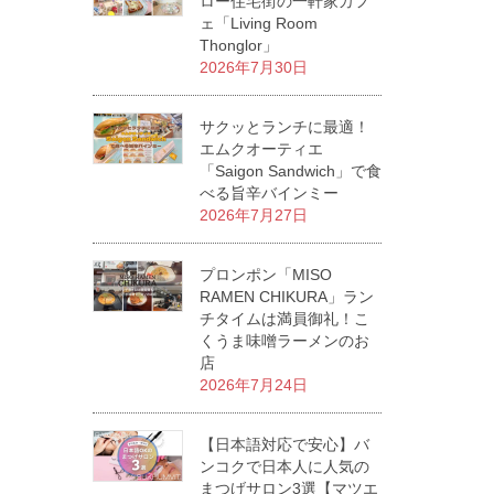
ロー住宅街の一軒家カフ
ェ「Living Room
Thonglor」
2026年7月30日
サクッとランチに最適！
エムクオーティエ
「Saigon Sandwich」で食
べる旨辛バインミー
2026年7月27日
プロンポン「MISO
RAMEN CHIKURA」ラン
チタイムは満員御礼！こ
くうま味噌ラーメンのお
店
2026年7月24日
【日本語対応で安心】バ
ンコクで日本人に人気の
まつげサロン3選【マツエ