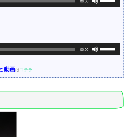
00:00
リ
ュ
ー
ム
調
節
に
ボ
は
00:00
リ
上
ュ
下
ー
矢
と動画
は
コチラ
ム
印
調
キ
節
ー
に
を
は
使
上
っ
下
て
矢
く
印
だ
キ
さ
ー
い。