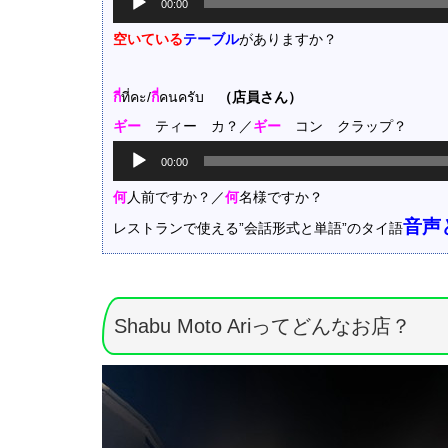
00:00
声
プ
空いている
テーブル
がありますか？
レ
ー
ヤ
กี่
ที่คะ/
กี่
คนครับ
（店員さん）
ー
ギー
ティー カ？／
ギー
コン クラップ？
音
00:00
声
プ
何
人前ですか？／
何
名様ですか？
レ
音声
レストランで使える”会話形式と単語”のタイ語
ー
ヤ
ー
Shabu Moto Ariってどんなお店？