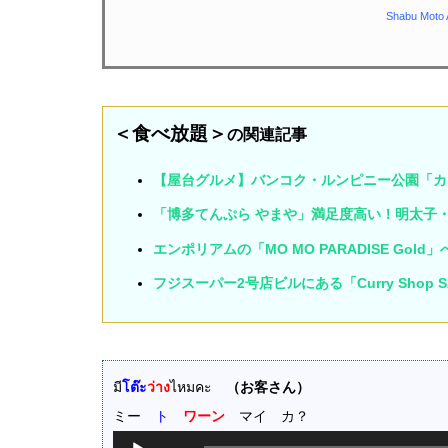
Shabu Mo
＜食べ放題＞
の関連記事
【屋台グルメ】バンコク・ルンピニー公園「カ
「博多てんぷら やまや」満足度高い！明太子
エンポリアムの「MO MO PARADISE G
フジスーパー2号店ビルにある「Curry Sho
มี
โต๊ะ
ว่าง
ไหมคะ
（お客さん）
ミー
ト
ワーン
マイ カ？
音