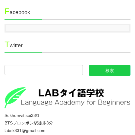
F
acebook
T
witter
Sukhumvit soi33/1
BTSプロンポン駅徒歩3分
labsk331@gmail.com