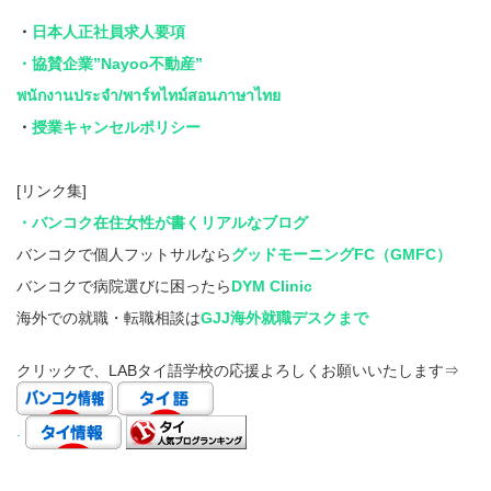
・
日本人正社員求人要項
・協賛企業”Nayoo不動産”
พนักงานประจำ/พาร์ทไทม์สอนภาษาไทย
・
授業キャンセルポリシー
[リンク集]
・バンコク在住女性が書くリアルなブログ
バンコクで個人フットサルなら
グッドモーニングFC（GMFC）
バンコクで病院選びに困ったら
DYM Clinic
海外での就職・転職相談は
GJJ海外就職デスクまで
クリックで、LABタイ語学校の応援よろしくお願いいたします⇒
.