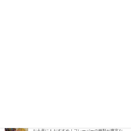
2026年7月24日
【日本語対応で安心】バンコクで日本人に人気の
まつげサロン3選【マツエク・マツパ】
2026年7月20日
トンロー「Lucca」トイレには絶対行くべき？リゾ
ートムードあふれるお洒落ダイニングカフェ
2026年7月16日
タイのモスバーガーへ行ってみた！日本との価
格・メニューの違いをチェック！
2026年7月13日
エムクオーティエ「KUMOLAB CHEESE」至福の
ふわしゅわがたまらないチーズケーキ専門店
2026年7月11日
お土産にもおすすめ！フレーバーの種類が豊富な