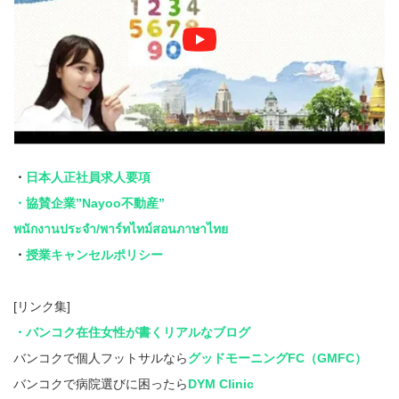
・
日本人正社員求人要項
・協賛企業”Nayoo不動産”
พนักงานประจำ/พาร์ทไทม์สอนภาษาไทย
・
授業キャンセルポリシー
[リンク集]
・バンコク在住女性が書くリアルなブログ
バンコクで個人フットサルなら
グッドモーニングFC（GMFC）
バンコクで病院選びに困ったら
DYM Clinic