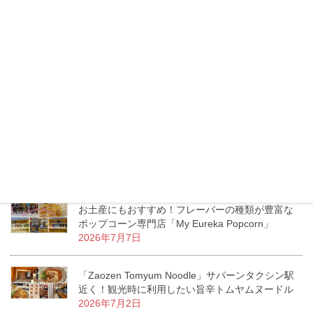
トンロー「Lucca」トイレには絶対行くべき？リゾ
ートムードあふれるお洒落ダイニングカフェ
2026年7月16日
タイのモスバーガーへ行ってみた！日本との価
格・メニューの違いをチェック！
2026年7月13日
エムクオーティエ「KUMOLAB CHEESE」至福の
ふわしゅわがたまらないチーズケーキ専門店
2026年7月11日
お土産にもおすすめ！フレーバーの種類が豊富な
ポップコーン専門店「My Eureka Popcorn」
2026年7月7日
「Zaozen Tomyum Noodle」サパーンタクシン駅
近く！観光時に利用したい旨辛トムヤムヌードル
2026年7月2日