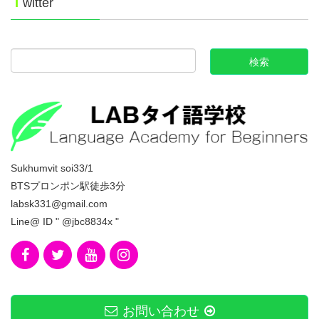
T
witter
Sukhumvit soi33/1
BTSプロンポン駅徒歩3分
labsk331@gmail.com
Line@ ID " @jbc8834x "
お問い合わせ