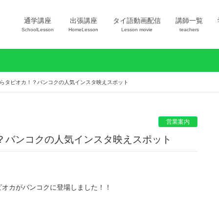
通学講座
出張講座
タイ語動画配信
講師一覧
SchoolLesson
HomeLesson
Lesson movie
teachers
虎の口からタピオカ！？バンコクの人気インスタ映えスポット
営業案内
オカ！？バンコクの人気インスタ映えスポット
ピオカがバンコクに登場しました！！