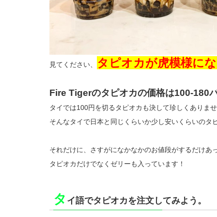
タピオカが虎模様にな
見てください、
Fire Tigerのタピオカの価格は100-18
タイでは100円を切るタピオカも決して珍しくありま
そんなタイで日本と同じくらいか少し安いくらいのタ
それだけに、さすがになかなかのお値段がするだけあ
タピオカだけでなくゼリーも入っています！
タ
イ語でタピオカを注文してみよう。