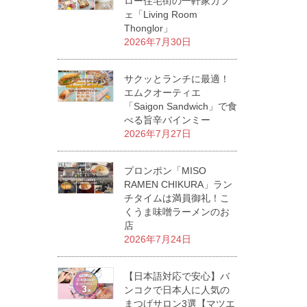
ロー住宅街の一軒家カフ
ェ「Living Room
Thonglor」
2026年7月30日
サクッとランチに最適！
エムクオーティエ
「Saigon Sandwich」で食
べる旨辛バインミー
2026年7月27日
プロンポン「MISO
RAMEN CHIKURA」ラン
チタイムは満員御礼！こ
くうま味噌ラーメンのお
店
2026年7月24日
【日本語対応で安心】バ
ンコクで日本人に人気の
まつげサロン3選【マツエ