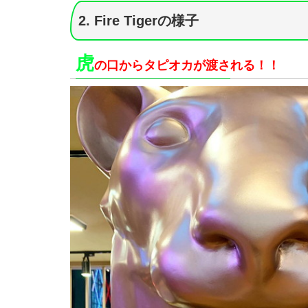
2. Fire Tigerの様子
虎
の口からタピオカが渡される！！