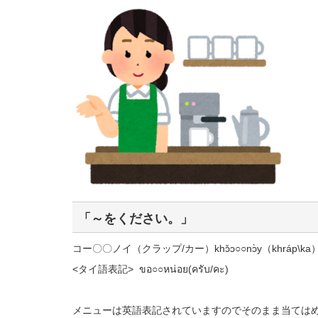
「～をください。」
コー〇〇ノイ（クラップ/カー）khɔ̌ɔ○○nɔ̀y（khráp\ka
<タイ語表記> ขอ○○หน่อย(ครับ/คะ)
メニューは英語表記されていますのでそのまま当ては