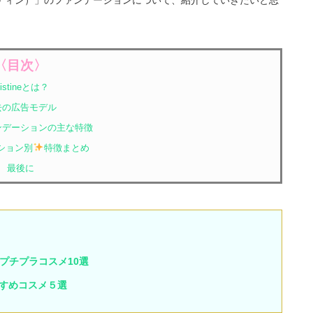
ミスティン）」のファンデーションについて、紹介していきたいと思
〈目次〉
istineとは？
去の広告モデル
ンデーションの主な特徴
ション別
特徴まとめ
最後に
プチプラコスメ10選
すすめコスメ５選