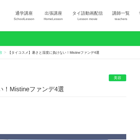
通学講座
出張講座
タイ語動画配信
講師一覧
SchoolLesson
HomeLesson
Lesson movie
teachers
容
【タイコスメ】暑さと湿度に負けない！Mistineファンデ4選
美容
Mistineファンデ4選