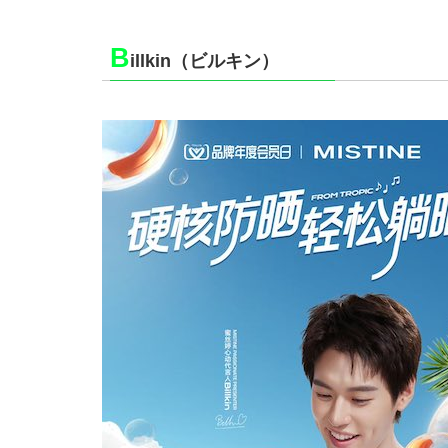
B
illkin（ビルキン）