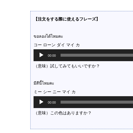
【注文をする際に使えるフレーズ】
ขอลองได้ไหมคะ
コー ローン ダイ マイ カ
音
00:00
声
プ
（意味）試してみてもいいですか？
レ
ー
ヤ
มีสีนี้ไหมคะ
ー
ミー シー ニー マイ カ
音
00:00
声
プ
（意味）この色はありますか？
レ
ー
ヤ