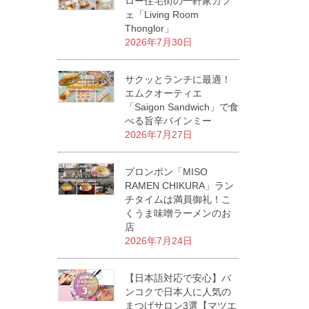
ロー住宅街の一軒家カフ
ェ「Living Room
Thonglor」
2026年7月30日
サクッとランチに最適！
エムクオーティエ
「Saigon Sandwich」で食
べる旨辛バインミー
2026年7月27日
プロンポン「MISO
RAMEN CHIKURA」ラン
チタイムは満員御礼！こ
くうま味噌ラーメンのお
店
2026年7月24日
【日本語対応で安心】バ
ンコクで日本人に人気の
まつげサロン3選【マツエ