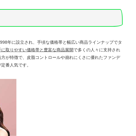
節
ー
に
を
は
使
上
っ
下
て
矢
く
印
だ
1998年に設立され、手頃な価格帯と幅広い商品ラインナップでタ
キ
さ
手に取りやすい価格帯と豊富な商品展開
で多くの人々に支持され
ー
い。
を
処方が特徴で、皮脂コントロールや崩れにくさに優れたファンデ
使
が定番人気です。
っ
て
く
だ
さ
い。