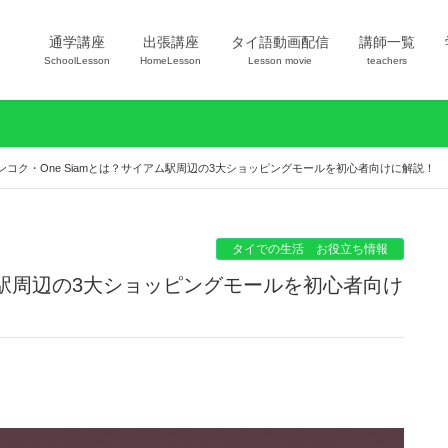
通学講座
出張講座
タイ語動画配信
講師一覧
SchoolLesson
HomeLesson
Lesson movie
teachers
ンコク・One Siamとは？サイアム駅周辺の3大ショッピングモールを初心者向けに解説！
タイでの生活 お役立ち情報
アム駅周辺の3大ショッピングモールを初心者向け