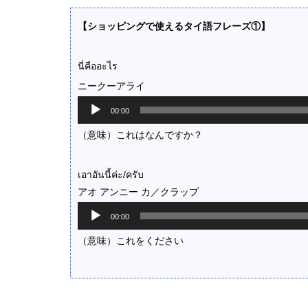
【ショッピングで使えるタイ語フレーズ①】
นี่คืออะไร
ニークーアライ
音
00:00
声
プ
（意味）これはなんですか？
レ
ー
ヤ
เอาอันนี้ค่ะ/ครับ
ー
アオ アンニー カ／クラップ
音
00:00
声
プ
（意味）これをください
レ
ー
ヤ
ー