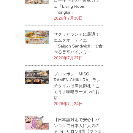
ロー住宅街の一軒家カフ
ェ「Living Room
Thonglor」
2026年7月30日
サクッとランチに最適！
エムクオーティエ
「Saigon Sandwich」で食
べる旨辛バインミー
2026年7月27日
プロンポン「MISO
RAMEN CHIKURA」ラン
チタイムは満員御礼！こ
くうま味噌ラーメンのお
店
2026年7月24日
【日本語対応で安心】バ
ンコクで日本人に人気の
まつげサロン3選【マツエ