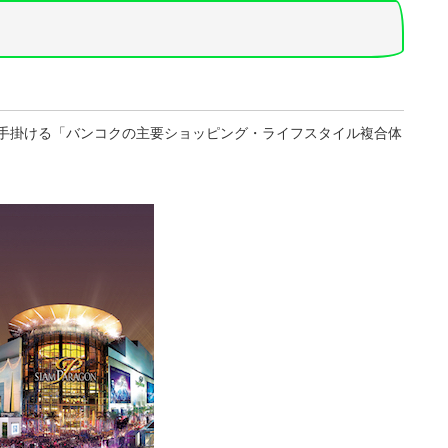
を
は
使
上
っ
下
て
矢
く
印
だ
キ
さ
wat が手掛ける「バンコクの主要ショッピング・ライフスタイル複合体
ー
い。
を
使
っ
て
く
だ
さ
い。