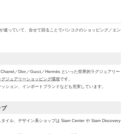
“色”が違っていて、合せて回ることでバンコクのショッピング／エン
tton／Chanel／Dior／Gucci／Hermès といった世界的ラグジュアリー
ラグジュアリーショッピング環境
です。
ァッション、インポートブランドなども充実しています。
ップ
イン系ショップは Siam Center や Siam Discovery