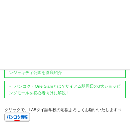
いて知って頂けるようこれからも情報を発信していきます。
LABthaiko先生のプロフィールはこちら
カテゴリー
ショッピング
、
市場や屋台など飲食店情報
、
アソークエリア
バンコクの都会のオアシス2選｜ベンジャシリー公園とベ
ンジャキティ公園を徹底紹介
バンコク・One Siamとは？サイアム駅周辺の3大ショッピ
ングモールを初心者向けに解説！
クリックで、LABタイ語学校の応援よろしくお願いいたします⇒