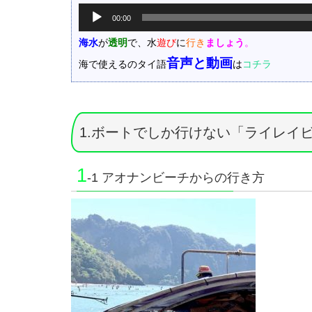
音
00:00
声
プ
海水
が
透明
で、水
遊び
に
行き
ましょう
。
レ
音声と動画
海で使えるのタイ語
は
コチラ
ー
ヤ
ー
1.ボートでしか行けない「ライレイ
1
-1 アオナンビーチからの行き方