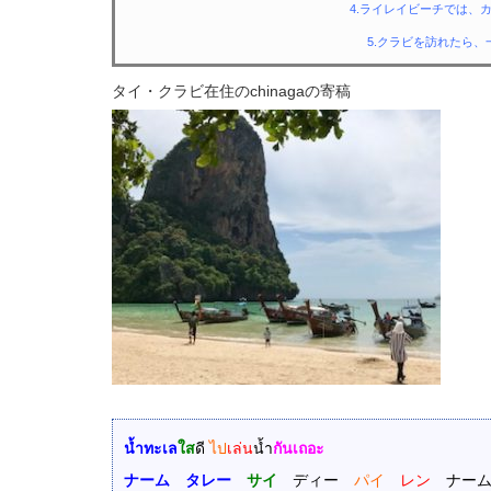
4.ライレイビーチでは、
5.クラビを訪れたら
タイ・クラビ在住のchinagaの寄稿
น้ำทะเล
ใส
ดี
ไป
เล่น
น้ำ
กันเถอะ
ナーム タレー
サイ
ディー
パイ
レン
ナー