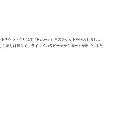
い。
チケット売り場で「Railay」行きのチケットを購入しましょ
ぜなら帰りは帰りで、ライレイの各ビーチからボートが出ているた