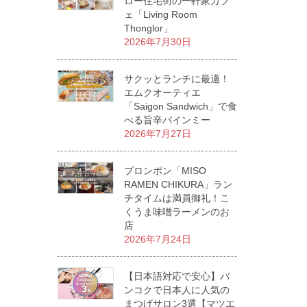
ロー住宅街の一軒家カフ
ェ「Living Room
Thonglor」
2026年7月30日
サクッとランチに最適！
エムクオーティエ
「Saigon Sandwich」で食
べる旨辛バインミー
2026年7月27日
プロンポン「MISO
RAMEN CHIKURA」ラン
チタイムは満員御礼！こ
くうま味噌ラーメンのお
店
2026年7月24日
【日本語対応で安心】バ
ンコクで日本人に人気の
まつげサロン3選【マツエ