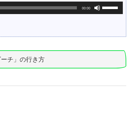
ボ
00:00
リ
ュ
ー
ム
調
節
に
は
ビーチ」の行き方
上
下
矢
印
キ
ー
を
使
っ
て
く
だ
さ