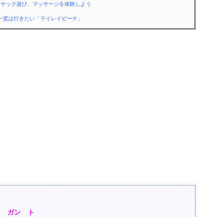
カヤック遊び、マッサージを体験しよう
、一度は行きたい「ライレイビーチ」
ム
ガン ト