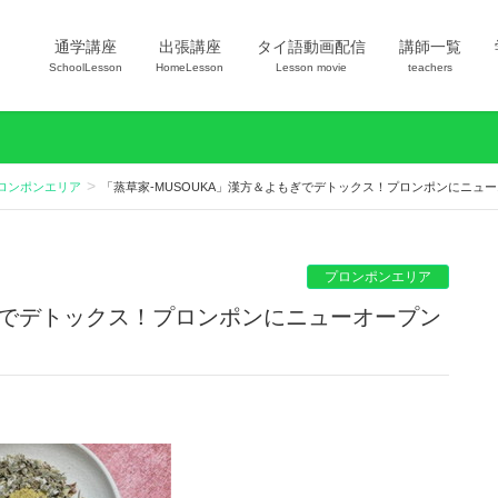
通学講座
出張講座
タイ語動画配信
講師一覧
SchoolLesson
HomeLesson
Lesson movie
teachers
ロンポンエリア
「蒸草家-MUSOUKA」漢方＆よもぎでデトックス！プロンポンにニュ
プロンポンエリア
もぎでデトックス！プロンポンにニューオープン