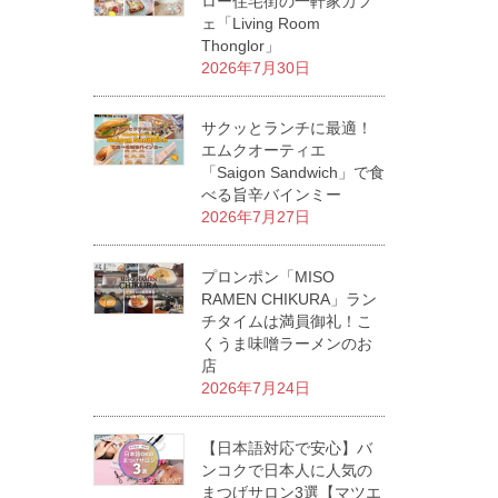
ロー住宅街の一軒家カフ
ェ「Living Room
Thonglor」
2026年7月30日
サクッとランチに最適！
エムクオーティエ
「Saigon Sandwich」で食
べる旨辛バインミー
2026年7月27日
プロンポン「MISO
RAMEN CHIKURA」ラン
チタイムは満員御礼！こ
くうま味噌ラーメンのお
店
2026年7月24日
【日本語対応で安心】バ
ンコクで日本人に人気の
まつげサロン3選【マツエ