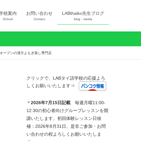
学校案内
お問い合わせ
LABthaiko先生ブログ
School
Contact
blog・media
ーオープンの漢方よもぎ蒸し専門店
クリックで、LABタイ語学校の応援よろ
しくお願いいたします⇒
＊
2026年7
月15日記載
毎週月曜11:00-
12:30の初心者向けグループレッスンを開
講いたします。初回体験レッスン日候
補：2026年8月31日。是非ご参加・お問
い合わせの程よろしくお願いいたしま