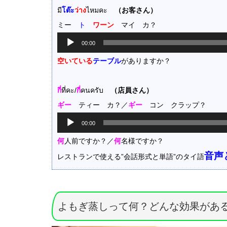
มี
โต๊ะ
ว่าง
ไหมคะ
（お客さん）
ミー
ト
ワーン
マイ カ？
音
00:00
声
プ
空いている
テーブル
がありますか？
レ
ー
ヤ
กี่
ที่คะ/
กี่
คนครับ
（店員さん）
ー
ギー
ティー カ？／
ギー
コン クラップ？
音
00:00
声
プ
何
人前ですか？／
何
名様ですか？
レ
音声
レストランで使える”会話形式と単語”のタイ語
ー
ヤ
ー
よもぎ蒸しって何？どんな効果があ