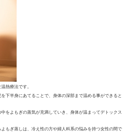
矢
く
印
だ
キ
さ
ー
い。
を
使
っ
て
く
だ
さ
い。
な温熱療法です。
記を下半身にあてることで、身体の深部まで温める事ができると
の中をよもぎの蒸気が充満していき、身体が温まってデトックス
るよもぎ蒸しは、冷え性の方や婦人科系の悩みを持つ女性の間で