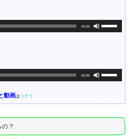
ボ
00:00
リ
ュ
ー
ム
調
節
に
ボ
は
00:00
リ
上
ュ
下
ー
矢
と動画
は
コチラ
ム
印
調
キ
節
ー
に
を
は
使
るの？
上
っ
下
て