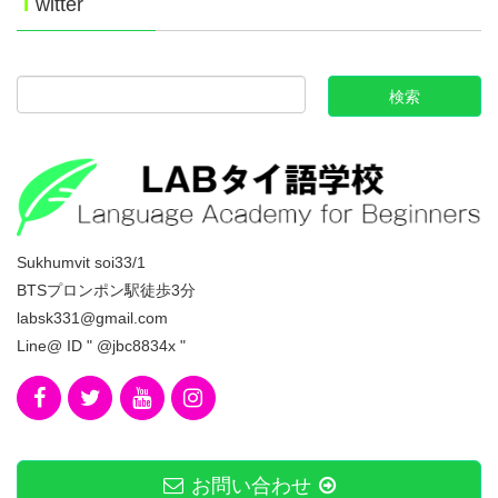
T
witter
Sukhumvit soi33/1
BTSプロンポン駅徒歩3分
labsk331@gmail.com
Line@ ID " @jbc8834x "
お問い合わせ