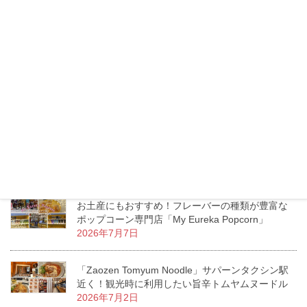
トンロー「Lucca」トイレには絶対行くべき？リゾ
ートムードあふれるお洒落ダイニングカフェ
2026年7月16日
タイのモスバーガーへ行ってみた！日本との価
格・メニューの違いをチェック！
2026年7月13日
エムクオーティエ「KUMOLAB CHEESE」至福の
ふわしゅわがたまらないチーズケーキ専門店
2026年7月11日
お土産にもおすすめ！フレーバーの種類が豊富な
ポップコーン専門店「My Eureka Popcorn」
2026年7月7日
「Zaozen Tomyum Noodle」サパーンタクシン駅
近く！観光時に利用したい旨辛トムヤムヌードル
2026年7月2日