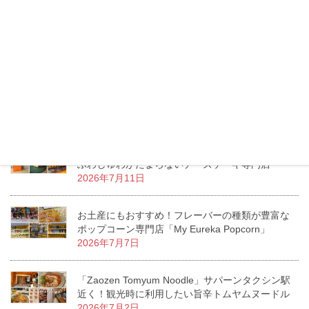
トンロー「Lucca」トイレには絶対行くべき？リゾ
ートムードあふれるお洒落ダイニングカフェ
2026年7月16日
タイのモスバーガーへ行ってみた！日本との価
格・メニューの違いをチェック！
2026年7月13日
エムクオーティエ「KUMOLAB CHEESE」至福の
ふわしゅわがたまらないチーズケーキ専門店
2026年7月11日
お土産にもおすすめ！フレーバーの種類が豊富な
ポップコーン専門店「My Eureka Popcorn」
2026年7月7日
「Zaozen Tomyum Noodle」サパーンタクシン駅
近く！観光時に利用したい旨辛トムヤムヌードル
2026年7月2日