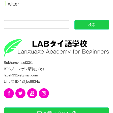
T
witter
Sukhumvit soi33/1
BTSプロンポン駅徒歩3分
labsk331@gmail.com
Line@ ID " @jbc8834x "