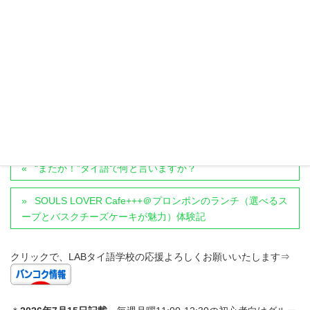
2020年8月20日
カテゴリー
タイの飲食店・グルメ
、
アソークエリア
、
定番スポット
タグ
bangkokcafe
バンコク
asokcafe
asok
アソーク
afternoontea
westin
westinhotel
バンコクカフェ
アソークカフェ
アフタヌーンティー
ウェスティンホテル
bangkok
“またか！”タイ語で何と言いますか？
SOULS LOVER Cafe+++＠プロンポンのランチ（選べるス
ープとバスクチーズケーキが魅力）体験記
クリックで、LABタイ語学校の応援よろしくお願いいたします⇒