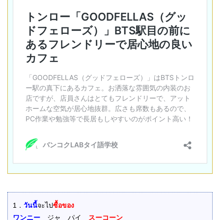
1．
วันนี้
จะไป
ซื้อของ
ワンニー
ジャ パイ
スーコーン