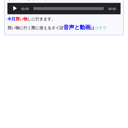
音
00:00
00:00
声
プ
今日
買い物
しに行きます。
レ
音声と動画
買い物に行く際に使えるタイ語
は
コチラ
ー
ヤ
ー