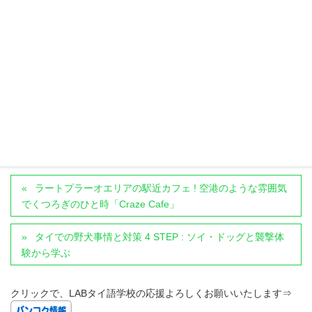
媒体としての役割を果たせるよう、もっと皆さんにタイにつ
いて知って頂けるようこれからも情報を発信していきます。
LABthaiko先生のプロフィールはこちら
カテゴリー
タイの飲食店・グルメ
ラートプラーオエリアの駅近カフェ ! 空港のような雰囲気
でくつろぎのひと時「Craze Cafe」
タイでの野犬事情と対策 4 STEP : ソイ・ドッグと襲撃体
験から学ぶ
クリックで、LABタイ語学校の応援よろしくお願いいたします⇒