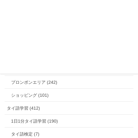
賃貸お部屋探し情報 (20)
各駅の古式マッサージ店 (16)
不動産関連情報 (25)
タイの書籍 (4)
医療機関 (21)
タイで便利なスマホアプリ (9)
プロンポンエリア (242)
ショッピング (101)
タイ語学習 (412)
1日1分タイ語学習 (190)
タイ語検定 (7)