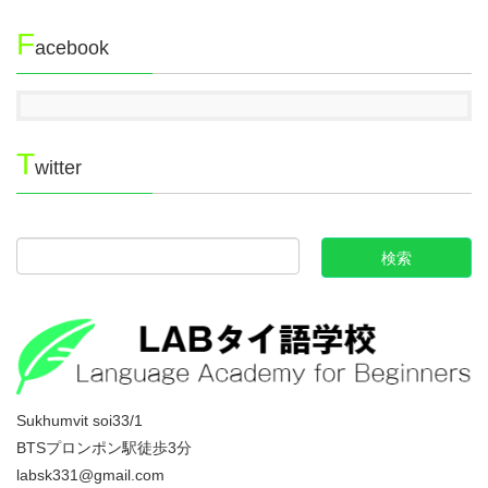
F
acebook
T
witter
Sukhumvit soi33/1
BTSプロンポン駅徒歩3分
labsk331@gmail.com