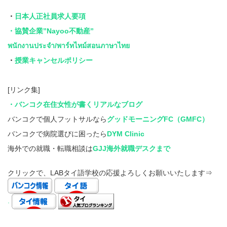
・
日本人正社員求人要項
・協賛企業”Nayoo不動産”
พนักงานประจำ/พาร์ทไทม์สอนภาษาไทย
・
授業キャンセルポリシー
[リンク集]
・バンコク在住女性が書くリアルなブログ
バンコクで個人フットサルなら
グッドモーニングFC（GMFC）
バンコクで病院選びに困ったら
DYM Clinic
海外での就職・転職相談は
GJJ海外就職デスクまで
クリックで、LABタイ語学校の応援よろしくお願いいたします⇒
.