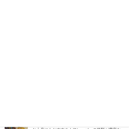
イムは満員御礼！こくうま味噌ラーメンのお店
2026年7月24日
【日本語対応で安心】バンコクで日本人に人気の
まつげサロン3選【マツエク・マツパ】
2026年7月20日
トンロー「Lucca」トイレには絶対行くべき？リゾ
ートムードあふれるお洒落ダイニングカフェ
2026年7月16日
タイのモスバーガーへ行ってみた！日本との価
格・メニューの違いをチェック！
2026年7月13日
エムクオーティエ「KUMOLAB CHEESE」至福の
ふわしゅわがたまらないチーズケーキ専門店
2026年7月11日